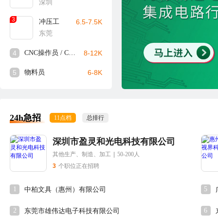
深圳
3
冲压工
6.5-7.5K
东莞
4
CNC操作员 / CNC师傅
8-12K
5
物料员
6-8K
24h急招
11点档
总排行
深圳市盈灵和光电科技有限公司
其他生产、制造、加工
|
50-200人
3
个职位正在招聘
1
5
中柏文具（惠州）有限公司
2
6
东莞市雄伟达电子科技有限公司