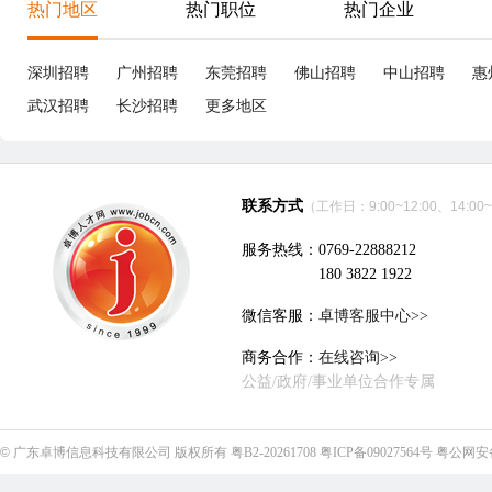
享
深圳市胜航精密连接器有限公司
立即沟通
电子技术、半导体、集成电路
|
19个招聘职位
优职
急招
业务主管
10-15K
项
惠州
本科
3年经验
10分钟前刷新
宁
|
|
|
五险齐全
包吃包住
津贴补助
年终奖
全勤奖
六
绩效奖
绩
惠州艾体威尔电子有限公司
立即沟通
电子技术、半导体、集成电路
|
7个招聘职位
CCD工程师
10-15K
P
成都
本科
3年经验
25分钟前刷新
成
|
|
|
五险一金
5天8小时
包吃包住
免费体检
试用期全薪
五
全勤奖
季