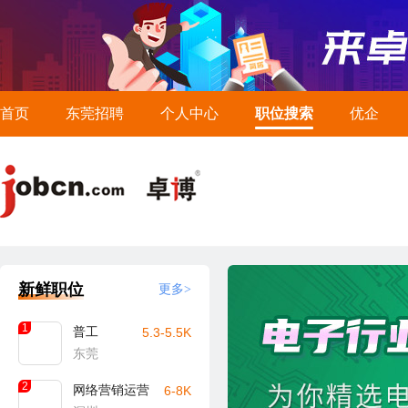
首页
东莞招聘
个人中心
职位搜索
优企
新鲜职位
更多>
1
普工
5.3-5.5K
东莞
2
网络营销运营
6-8K