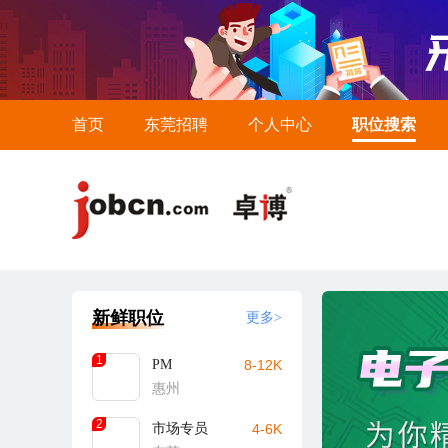
首页
东莞招聘
个人中心
职位搜索
新鲜职位
更多>
1
PM
8-12K
惠州
2
市场专员
4-6K