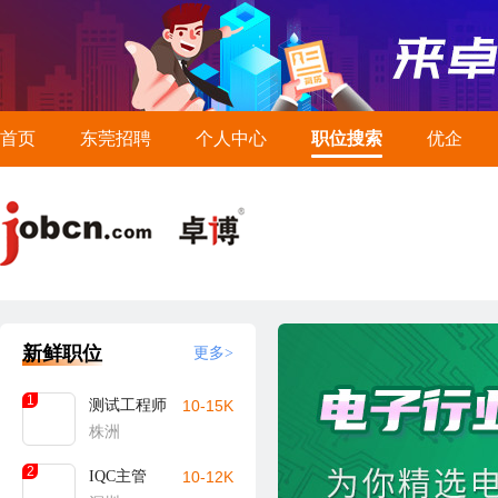
首页
东莞招聘
个人中心
职位搜索
优企
新鲜职位
更多>
1
测试工程师
10-15K
株洲
2
IQC主管
10-12K