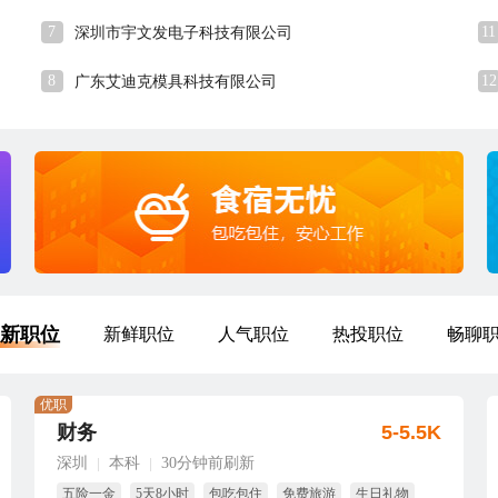
7
11
深圳市宇文发电子科技有限公司
8
12
广东艾迪克模具科技有限公司
新职位
新鲜职位
人气职位
热投职位
畅聊
优职
财务
5-5.5K
深圳
本科
30分钟前刷新
|
|
五险一金
5天8小时
包吃包住
免费旅游
生日礼物