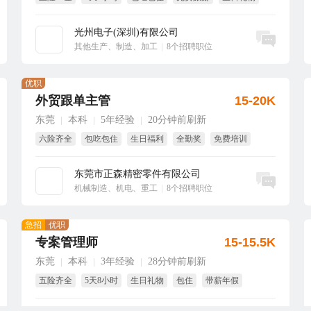
周四水果
光州电子(深圳)有限公司
立即沟通
其他生产、制造、加工
|
8个招聘职位
优职
外贸跟单主管
15-20K
东莞
本科
5年经验
20分钟前刷新
|
|
|
六险齐全
包吃包住
生日福利
全勤奖
免费培训
绩效奖
东莞市正森精密零件有限公司
立即沟通
机械制造、机电、重工
|
8个招聘职位
急招
优职
专案管理师
15-15.5K
东莞
本科
3年经验
28分钟前刷新
|
|
|
五险齐全
5天8小时
生日礼物
包住
带薪年假