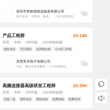
深圳市胜航精密连接器有限公司
立即沟通
电子技术、半导体、集成电路
|
19个招聘职位
产品工程师
10-14K
东莞
本科
3年经验
20分钟前刷新
|
|
|
包吃包住
节日福利
试用期全薪
8小时工作制
东莞常禾电子有限公司
立即沟通
汽车、摩托车及零配件
|
27个招聘职位
高频连接器高级研发工程师
15-30K
东莞
本科
2年经验
30分钟前刷新
|
|
|
五险一金
包吃包住
津贴补助
免费体检
免费培训
全勤奖