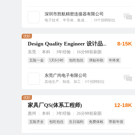
深圳市胜航精密连接器有限公司
立即沟通
电子技术、半导体、集成电路
|
19个招聘职位
优职
8-15K
Design Quality Engineer 设计品质工程师
东莞
本科
3年经验
16分钟前刷新
|
|
|
五险一金
5天8小时
包吃包住
津贴补助
年终奖
生日福利
东莞广尚电子有限公司
立即沟通
其他生产、制造、加工
|
3个招聘职位
优职
家具厂QS(体系工程师)
12-18K
惠州
本科
3年经验
26分钟前刷新
|
|
|
五险齐全
包吃包住
生日福利
免费体检
带薪年假