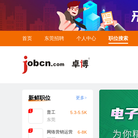
首页
东莞招聘
个人中心
职位搜索
新鲜职位
更多>
1
普工
5.3-5.5K
东莞
2
网络营销运营
6-8K