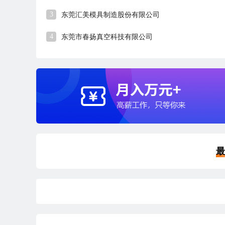
3
东莞汇美模具制造股份有限公司
4
东莞市春扬真空科技有限公司
最
产品设计助理工程师
4-6K
深圳
本科
45分钟前刷新
|
|
五险一金
包吃包住
全勤奖
每年调薪
节日福利