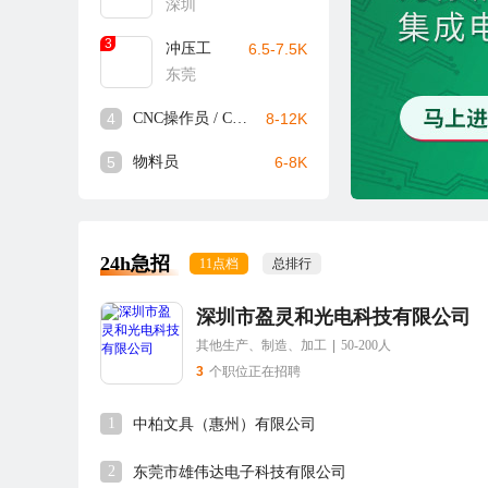
深圳
3
冲压工
6.5-7.5K
东莞
4
CNC操作员 / CNC师傅
8-12K
5
物料员
6-8K
24h急招
11点档
总排行
深圳市盈灵和光电科技有限公司
其他生产、制造、加工
|
50-200人
3
个职位正在招聘
1
中柏文具（惠州）有限公司
2
东莞市雄伟达电子科技有限公司