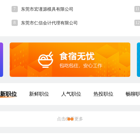
7
11
东莞市宏谨源模具有限公司
8
12
东莞市仁信会计代理有限公司
新职位
新鲜职位
人气职位
热投职位
畅聊
高级电力工程师
15-25K
深圳
本科
5年经验
47分钟前刷新
|
|
|