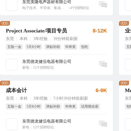
东莞美隆电声器材有限公司
立即沟通
电子技术、半导体、集成电路
|
4个招聘职位
优职
优职
Project Associate/项目专员
8-12K
业
东莞
本科
3年经验
39分钟前刷新
东
|
|
|
五险一金
5天8小时
津贴补助
年终奖
包吃
五
带薪年假
年
东莞德龙健伍电器有限公司
立即沟通
家电
|
12个招聘职位
优职
优职
成本会计
6-9K
东莞
本科
3年经验
7小时39分钟前刷新
东
|
|
|
五险一金
5天8小时
津贴补助
年终奖
试用期全薪
包
免费培训
国
东莞德龙健伍电器有限公司
立即沟通
家电
|
12个招聘职位