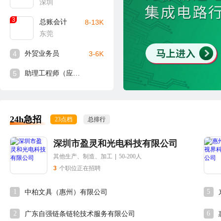
深圳
3
总账会计
8-13K
东莞
4
外贸业务员
3-6K
5
助理工程师（应届生可入）
24h急招
23点档
总排行
深圳市盈灵和光电科技有限公司
其他生产、制造、加工
|
50-200人
3
个职位正在招聘
1
5
中柏文具（惠州）有限公司
2
6
广东自强链条链轮技术服务有限公司