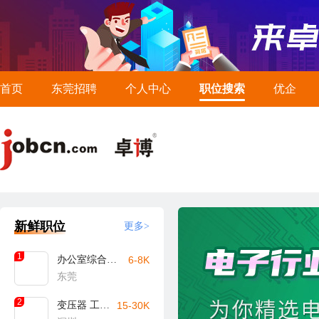
首页
东莞招聘
个人中心
职位搜索
优企
新鲜职位
更多>
1
办公室综合文员
6-8K
东莞
2
变压器 工艺工程师
15-30K