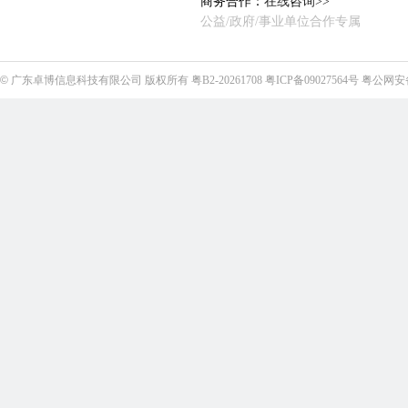
商务合作：
在线咨询>>
公益/政府/事业单位合作专属
©
广东卓博信息科技有限公司
版权所有
粤B2-20261708
粤ICP备09027564号
粤公网安备4