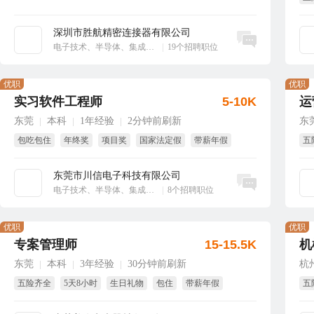
大
深圳市胜航精密连接器有限公司
立即沟通
电子技术、半导体、集成电路
|
19个招聘职位
优职
优职
实习软件工程师
5-10K
运
东莞
本科
1年经验
2分钟前刷新
东
|
|
|
包吃包住
年终奖
项目奖
国家法定假
带薪年假
五
年
东莞市川信电子科技有限公司
立即沟通
电子技术、半导体、集成电路
|
8个招聘职位
优职
优职
专案管理师
15-15.5K
机
东莞
本科
3年经验
30分钟前刷新
杭
|
|
|
五险齐全
5天8小时
生日礼物
包住
带薪年假
五
免