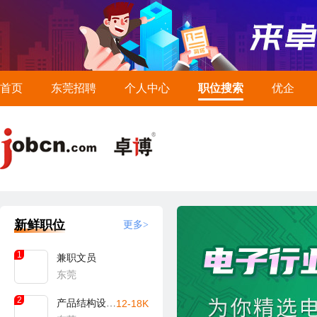
首页
东莞招聘
个人中心
职位搜索
优企
新鲜职位
更多>
1
兼职文员
东莞
2
产品结构设计工程师
12-18K