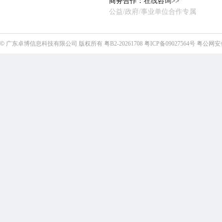
商务合作：
在线咨询>>
公益/政府/事业单位合作专属
©
广东卓博信息科技有限公司
版权所有
粤B2-20261708
粤ICP备09027564号
粤公网安备4