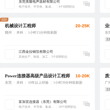
东莞美隆电声器材有限公司
立即沟通
电子技术、半导体、集成电路
|
4个招聘职位
优职
机械设计工程师
20-25K
业
赣州
本科
1小时15分钟前刷新
东
|
|
五
绩
江西金拉铜箔有限公司
立即沟通
其他生产、制造、加工
|
3个招聘职位
Power连接器高级产品设计工程师
10-20K
质
东莞
本科
10年以上经验
1小时39分钟前刷新
广
|
|
|
五
绩
富加宜连接器（东莞）有限公司
立即沟通
电子技术、半导体、集成电路
|
29个招聘职位