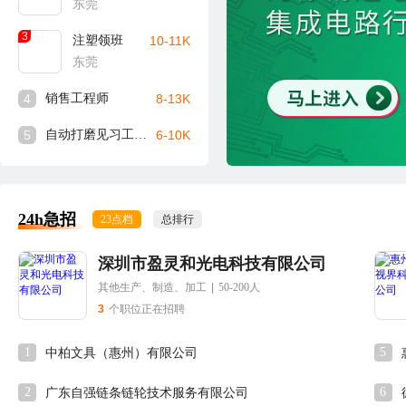
东莞
3
注塑领班
10-11K
东莞
4
销售工程师
8-13K
5
自动打磨见习工程师
6-10K
24h急招
23点档
总排行
深圳市盈灵和光电科技有限公司
其他生产、制造、加工
|
50-200人
3
个职位正在招聘
1
5
中柏文具（惠州）有限公司
2
6
广东自强链条链轮技术服务有限公司