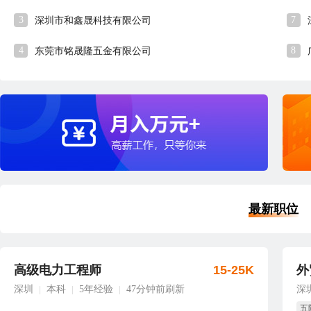
3
7
深圳市和鑫晟科技有限公司
4
8
东莞市铭晟隆五金有限公司
最新职位
高级电力工程师
15-25K
外
深圳
本科
5年经验
47分钟前刷新
深
|
|
|
五