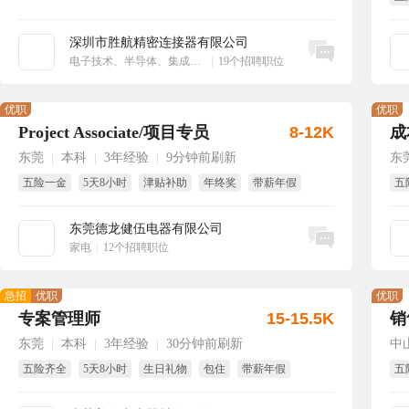
享
深圳市胜航精密连接器有限公司
立即沟通
电子技术、半导体、集成电路
|
19个招聘职位
优职
优职
Project Associate/项目专员
8-12K
成
东莞
本科
3年经验
9分钟前刷新
东
|
|
|
五险一金
5天8小时
津贴补助
年终奖
带薪年假
五
包吃
试
东莞德龙健伍电器有限公司
立即沟通
家电
|
12个招聘职位
急招
优职
优职
专案管理师
15-15.5K
销
东莞
本科
3年经验
30分钟前刷新
中
|
|
|
五险齐全
5天8小时
生日礼物
包住
带薪年假
五
试