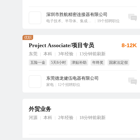
深圳市胜航精密连接器有限公司
立即沟通
电子技术、半导体、集成电路
|
19个招聘职位
优职
Project Associate/项目专员
8-12K
东莞
本科
3年经验
13分钟前刷新
|
|
|
五险一金
5天8小时
津贴补助
年终奖
国家法定假
包吃
东莞德龙健伍电器有限公司
立即沟通
家电
|
12个招聘职位
外贸业务
河源
本科
2年经验
18分钟前刷新
|
|
|