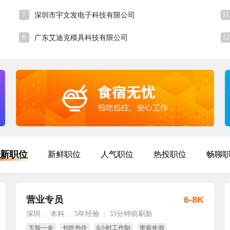
7
11
深圳市宇文发电子科技有限公司
8
12
广东艾迪克模具科技有限公司
新职位
新鲜职位
人气职位
热投职位
畅聊
营业专员
6-8K
深圳
本科
5年经验
33分钟前刷新
|
|
|
五险一金
包吃包住
8小时工作制
带薪年假