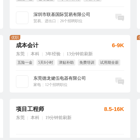
国家法定假
深圳市联基国际贸易有限公司
立即沟通
贸易、进出口
|
26个招聘职位
优职
成本会计
6-9K
东莞
本科
3年经验
13分钟前刷新
|
|
|
五险一金
5天8小时
津贴补助
免费培训
试用期全薪
年终奖
东莞德龙健伍电器有限公司
立即沟通
家电
|
12个招聘职位
项目工程师
8.5-16K
东莞
本科
19分钟前刷新
|
|