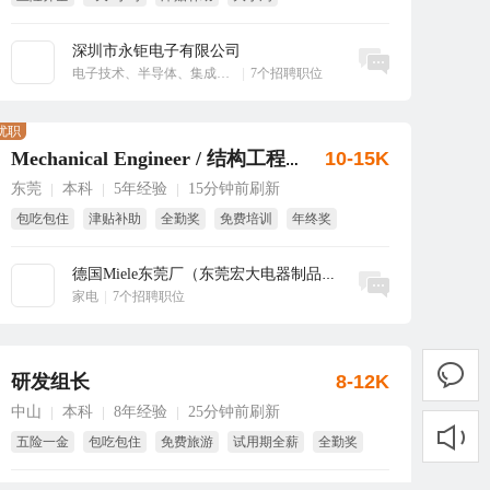
享受国家法定节假日
绩效奖
深圳市永钜电子有限公司
立即沟通
电子技术、半导体、集成电路
|
7个招聘职位
优职
10-15K
Mechanical Engineer / 结构工程师
东莞
本科
5年经验
15分钟前刷新
|
|
|
包吃包住
津贴补助
全勤奖
免费培训
年终奖
双休
德国Miele东莞厂（东莞宏大电器制品有...
立即沟通
家电
|
7个招聘职位
研发组长
8-12K
中山
本科
8年经验
25分钟前刷新
|
|
|
五险一金
包吃包住
免费旅游
试用期全薪
全勤奖
节日福利