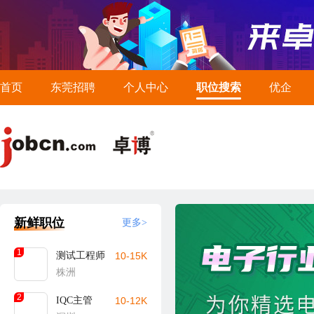
首页
东莞招聘
个人中心
职位搜索
优企
新鲜职位
更多>
1
测试工程师
10-15K
株洲
2
IQC主管
10-12K