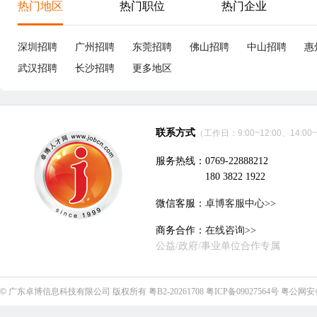
享
深圳市胜航精密连接器有限公司
立即沟通
电子技术、半导体、集成电路
|
19个招聘职位
优职
优职
项目经理-海外业务
20-30K
专
宁波
本科
5年经验
7分钟前刷新
东
|
|
|
六险一金
包吃包住
节日福利
绩效奖
项目奖
五
年终奖
宁波建林模具有限公司
立即沟通
其他生产、制造、加工
|
7个招聘职位
优职
研发主管
16-30K
Pr
东莞
本科
5年经验
24分钟前刷新
东
|
|
|
五险齐全
包吃包住
津贴补助
试用期全薪
免费培训
五
年终奖
国