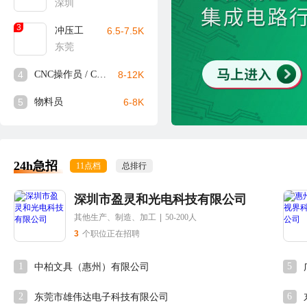
深圳
3
冲压工
6.5-7.5K
东莞
4
CNC操作员 / CNC师傅
8-12K
5
物料员
6-8K
24h急招
11点档
总排行
深圳市盈灵和光电科技有限公司
其他生产、制造、加工
|
50-200人
3
个职位正在招聘
1
5
中柏文具（惠州）有限公司
2
6
东莞市雄伟达电子科技有限公司