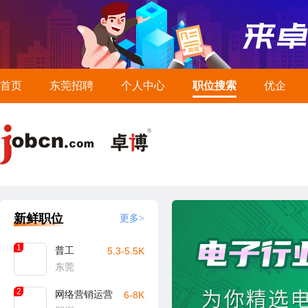
首页
东莞招聘
个人中心
职位搜索
优企
新鲜职位
更多>
1
普工
5.3-5.5K
东莞
2
网络营销运营
6-8K