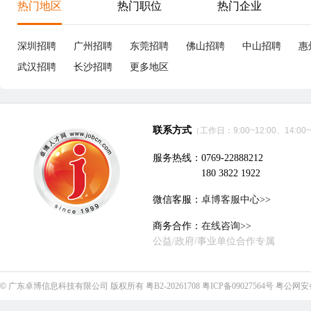
享
深圳市胜航精密连接器有限公司
立即沟通
电子技术、半导体、集成电路
|
19个招聘职位
优职
优职
Project Associate/项目专员
8-12K
成
东莞
本科
3年经验
3小时5分钟前刷新
东
|
|
|
五险一金
5天8小时
津贴补助
年终奖
包吃
五
带薪年假
免
东莞德龙健伍电器有限公司
立即沟通
家电
|
12个招聘职位
优职
8-15K
夹
Design Quality Engineer 设计品质工程师
东莞
本科
3年经验
3小时59分钟前刷新
东
|
|
|
五险一金
5天8小时
包吃包住
津贴补助
生日福利
五
节日福利
年