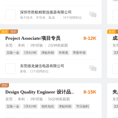
享
深圳市胜航精密连接器有限公司
立即沟通
电子技术、半导体、集成电路
|
19个招聘职位
急招
优职
急招
Project Associate/项目专员
8-12K
成
东莞
本科
3年经验
2分钟前刷新
东
|
|
|
五险一金
5天8小时
津贴补助
年终奖
带薪年假
五
包吃
试
东莞德龙健伍电器有限公司
立即沟通
家电
|
12个招聘职位
优职
8-15K
夹
Design Quality Engineer 设计品质工程师
东莞
本科
3年经验
56分钟前刷新
东
|
|
|
五险一金
5天8小时
包吃包住
津贴补助
节日福利
五
年终奖
解