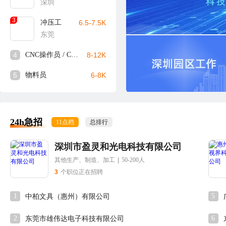
深圳
3
冲压工
6.5-7.5K
东莞
4
CNC操作员 / CNC师傅
8-12K
5
物料员
6-8K
24h急招
11点档
总排行
深圳市盈灵和光电科技有限公司
其他生产、制造、加工
|
50-200人
3
个职位正在招聘
1
5
中柏文具（惠州）有限公司
2
6
东莞市雄伟达电子科技有限公司