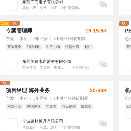
东莞广尚电子有限公司
立即沟通
其他生产、制造、加工
|
3个招聘职位
急招
优职
优职
专案管理师
15-15.5K
P
东莞
本科
3年经验
1小时8分钟前刷新
惠
|
|
|
五险齐全
5天8小时
生日礼物
带薪年假
包住
五
免
东莞美隆电声器材有限公司
立即沟通
电子技术、半导体、集成电路
|
4个招聘职位
优职
项目经理-海外业务
20-30K
机
宁波
本科
5年经验
1小时44分钟前刷新
杭
|
|
|
六险一金
包吃包住
年终奖
节日福利
绩效奖
五
项目奖
免
宁波建林模具有限公司
立即沟通
其他生产、制造、加工
|
7个招聘职位