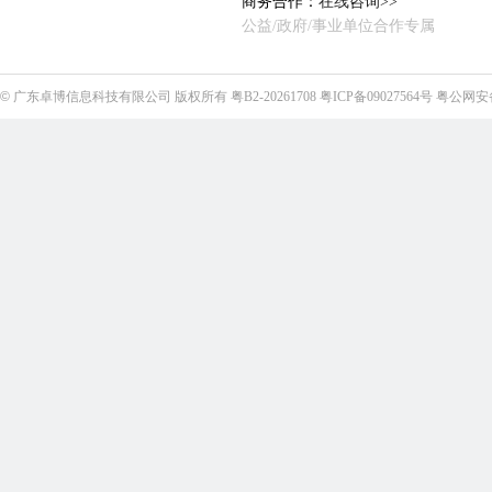
商务合作：
在线咨询>>
公益/政府/事业单位合作专属
©
广东卓博信息科技有限公司
版权所有
粤B2-20261708
粤ICP备09027564号
粤公网安备4