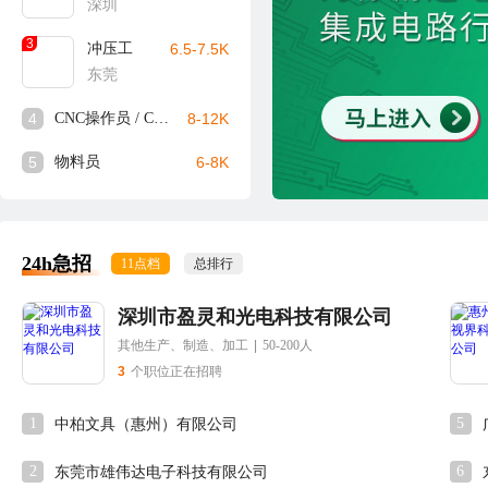
深圳
3
冲压工
6.5-7.5K
东莞
4
CNC操作员 / CNC师傅
8-12K
5
物料员
6-8K
24h急招
11点档
总排行
深圳市盈灵和光电科技有限公司
其他生产、制造、加工
|
50-200人
3
个职位正在招聘
1
5
中柏文具（惠州）有限公司
2
6
东莞市雄伟达电子科技有限公司