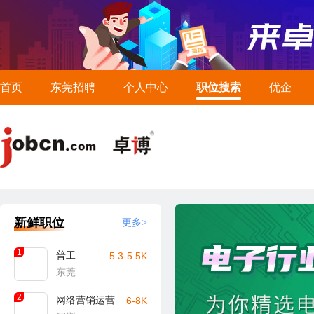
首页
东莞招聘
个人中心
职位搜索
优企
新鲜职位
更多>
1
普工
5.3-5.5K
东莞
2
网络营销运营
6-8K