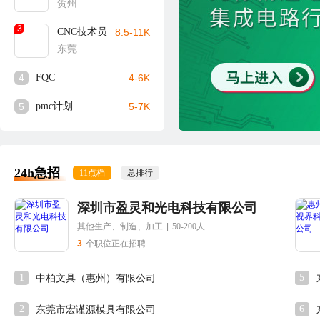
贺州
3
CNC技术员
8.5-11K
东莞
4
FQC
4-6K
5
pmc计划
5-7K
24h急招
11点档
总排行
深圳市盈灵和光电科技有限公司
其他生产、制造、加工
|
50-200人
3
个职位正在招聘
1
5
中柏文具（惠州）有限公司
2
6
东莞市宏谨源模具有限公司