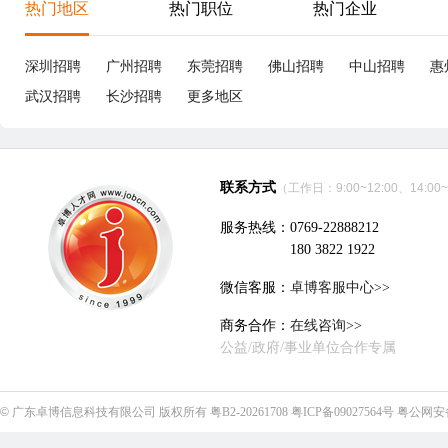
享
深圳市胜航精密连接器有限公司
立即沟通
电子技术、半导体、集成电路
|
19个招聘职位
优职
优职
Project Associate/项目专员
8-12K
成
东莞
本科
3年经验
3小时45分钟前刷新
东
|
|
|
五险一金
5天8小时
津贴补助
年终奖
带薪年假
五
包吃
试
东莞德龙健伍电器有限公司
立即沟通
家电
|
12个招聘职位
优职
8-15K
夹
Design Quality Engineer 设计品质工程师
东莞
本科
3年经验
4小时39分钟前刷新
东
|
|
|
五险一金
5天8小时
包吃包住
津贴补助
年终奖
五
节日福利
绩