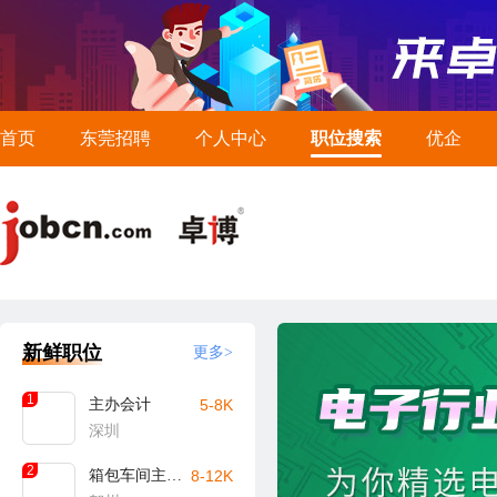
首页
东莞招聘
个人中心
职位搜索
优企
新鲜职位
更多>
1
主办会计
5-8K
深圳
2
箱包车间主任/主管（贺州）
8-12K