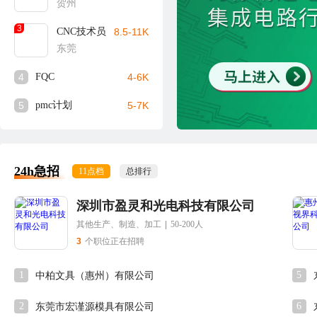
贺州
3
CNC技术员
8.5-11K
东莞
4
FQC
4-6K
5
pmc计划
5-7K
24h急招
11点档
总排行
深圳市盈灵和光电科技有限公司
其他生产、制造、加工
|
50-200人
3
个职位正在招聘
1
5
中柏文具（惠州）有限公司
2
6
东莞市宏谨源模具有限公司