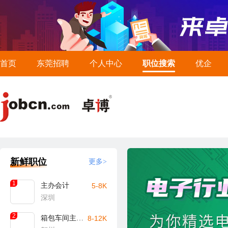
首页
东莞招聘
个人中心
职位搜索
优企
新鲜职位
更多>
1
主办会计
5-8K
深圳
2
箱包车间主任/主管（贺州）
8-12K