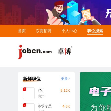
首页
东莞招聘
个人中心
职位搜索
新鲜职位
更多>
1
PM
8-12K
惠州
2
市场专员
4-6K