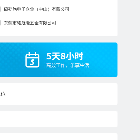
硕勒施电子企业（中山）有限公司
东莞市铭晟隆五金有限公司
职位
品质经理
深圳
本科
5年经验
3小时51分钟前刷新
|
|
|