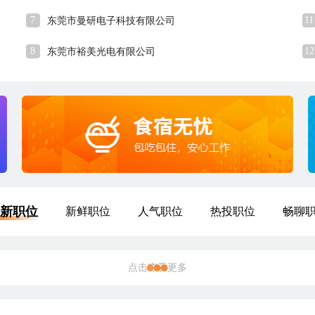
7
11
东莞市曼研电子科技有限公司
8
12
东莞市裕美光电有限公司
新职位
新鲜职位
人气职位
热投职位
畅聊
外贸业务员
8-10K
深圳
本科
2年经验
2小时59分钟前刷新
|
|
|
五险齐全
5天8小时
津贴补助
享受国家法定节假日