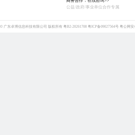
商务合作：
在线咨询>>
公益/政府/事业单位合作专属
©
广东卓博信息科技有限公司
版权所有
粤B2-20261708
粤ICP备09027564号
粤公网安备4