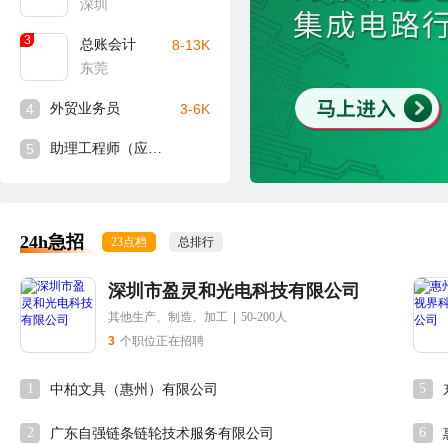
深圳
3
总账会计
8-13K
东莞
4
外贸业务员
3-6K
5
助理工程师（应届生可入）
24h急招
23点档
总排行
深圳市盈灵和光电科技有限公司
其他生产、制造、加工
|
50-200人
3
个职位正在招聘
1
5
中柏文具（惠州）有限公司
2
6
广东自强链条链轮技术服务有限公司