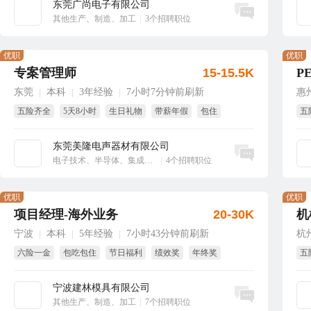
东莞广尚电子有限公司
立即沟通
其他生产、制造、加工
|
3个招聘职位
优职
优职
专案管理师
15-15.5K
P
东莞
本科
3年经验
7小时7分钟前刷新
惠
|
|
|
五险齐全
5天8小时
生日礼物
带薪年假
包住
五
免
东莞美隆电声器材有限公司
立即沟通
电子技术、半导体、集成电路
|
4个招聘职位
优职
优职
项目经理-海外业务
20-30K
机
宁波
本科
5年经验
7小时43分钟前刷新
杭
|
|
|
六险一金
包吃包住
节日福利
绩效奖
年终奖
五
项目奖
免
宁波建林模具有限公司
立即沟通
其他生产、制造、加工
|
7个招聘职位