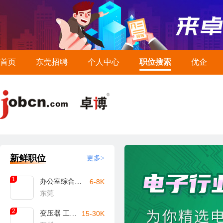
首页
东莞招聘
个人中心
职位搜索
优企
新鲜职位
更多>
1
办公室综合文员
6-8K
东莞
2
变压器 工艺工程师
15-30K