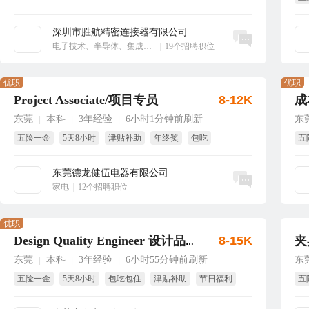
享
深圳市胜航精密连接器有限公司
立即沟通
电子技术、半导体、集成电路
|
19个招聘职位
优职
优职
Project Associate/项目专员
8-12K
成
东莞
本科
3年经验
6小时1分钟前刷新
东
|
|
|
五险一金
5天8小时
津贴补助
年终奖
包吃
五
带薪年假
试
东莞德龙健伍电器有限公司
立即沟通
家电
|
12个招聘职位
优职
8-15K
夹
Design Quality Engineer 设计品质工程师
东莞
本科
3年经验
6小时55分钟前刷新
东
|
|
|
五险一金
5天8小时
包吃包住
津贴补助
节日福利
五
年终奖
短