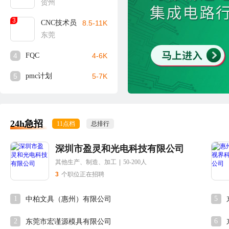
贺州
3
CNC技术员
8.5-11K
东莞
4
FQC
4-6K
5
pmc计划
5-7K
24h急招
11点档
总排行
深圳市盈灵和光电科技有限公司
其他生产、制造、加工
|
50-200人
3
个职位正在招聘
1
5
中柏文具（惠州）有限公司
2
6
东莞市宏谨源模具有限公司