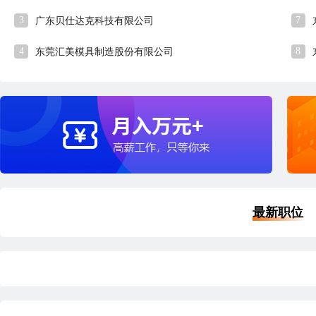
3
7
广东贝仕达克科技有限公司
4
8
东莞汇美模具制造股份有限公司
最新职位
优职
优职
外贸业务员
8-10K
会
深圳
本科
2年经验
6分钟前刷新
深
|
|
|
五险齐全
5天8小时
津贴补助
大小周
五