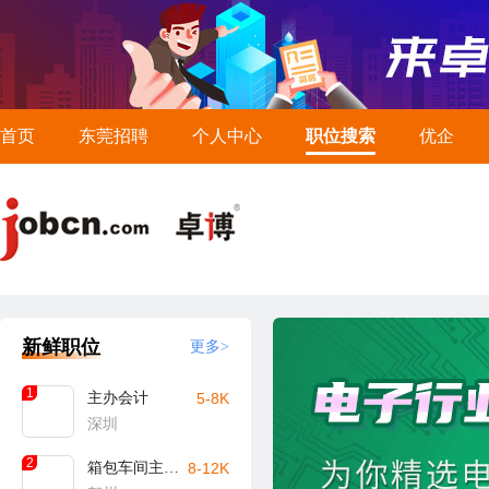
首页
东莞招聘
个人中心
职位搜索
优企
新鲜职位
更多>
1
主办会计
5-8K
深圳
2
箱包车间主任/主管（贺州）
8-12K