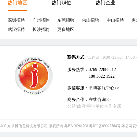
享受国家法定节假日
绩效奖
年
深圳市永钜电子有限公司
立即沟通
电子技术、半导体、集成电路
|
7个招聘职位
优职
独立站运营
10-15K
大
惠州
本科
3年经验
8分钟前刷新
东
|
|
|
五险一金
试用期全薪
免费体检
年终奖
全勤奖
五
包住
惠州市恒都电子有限公司
立即沟通
电子技术、半导体、集成电路
|
6个招聘职位
优职
10-15K
运
Mechanical Engineer / 结构工程师
东莞
本科
5年经验
40分钟前刷新
东
|
|
|
包吃包住
津贴补助
免费培训
全勤奖
年终奖
五
国家法定假
免