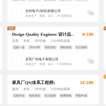
生日礼物
光州电子(深圳)有限公司
立即沟通
其他生产、制造、加工
|
8个招聘职位
优职
8-15K
Design Quality Engineer 设计品质工程师
东莞
本科
3年经验
23分钟前刷新
|
|
|
五险一金
5天8小时
包吃包住
津贴补助
生日福利
节日福利
东莞广尚电子有限公司
立即沟通
其他生产、制造、加工
|
3个招聘职位
家具厂QS(体系工程师)
12-18K
惠州
本科
3年经验
33分钟前刷新
|
|
|
五险齐全
包吃包住
生日福利
免费体检
带薪年假