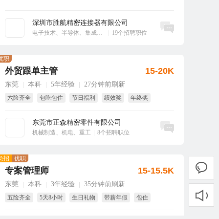
深圳市胜航精密连接器有限公司
立即沟通
电子技术、半导体、集成电路
|
19个招聘职位
优职
外贸跟单主管
15-20K
东莞
本科
5年经验
27分钟前刷新
|
|
|
六险齐全
包吃包住
节日福利
绩效奖
年终奖
免费体检
东莞市正森精密零件有限公司
立即沟通
机械制造、机电、重工
|
8个招聘职位
急招
优职
专案管理师
15-15.5K
东莞
本科
3年经验
35分钟前刷新
|
|
|
五险齐全
5天8小时
生日礼物
带薪年假
包住