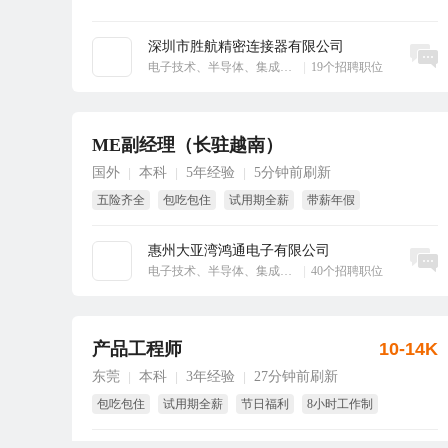
深圳市胜航精密连接器有限公司
立即沟通
电子技术、半导体、集成电路
|
19个招聘职位
ME副经理（长驻越南）
国外
本科
5年经验
5分钟前刷新
|
|
|
五险齐全
包吃包住
试用期全薪
带薪年假
国家法定假
8小时工作制
惠州大亚湾鸿通电子有限公司
立即沟通
电子技术、半导体、集成电路
|
40个招聘职位
产品工程师
10-14K
东莞
本科
3年经验
27分钟前刷新
|
|
|
包吃包住
试用期全薪
节日福利
8小时工作制