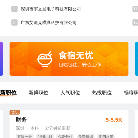
7
11
深圳市宇文发电子科技有限公司
8
12
广东艾迪克模具科技有限公司
新职位
新鲜职位
人气职位
热投职位
畅聊
优职
财务
5-5.5K
深圳
本科
37分钟前刷新
|
|
五险一金
5天8小时
包吃包住
免费培训
周四水果