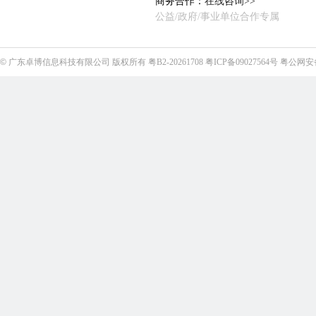
商务合作：
在线咨询>>
公益/政府/事业单位合作专属
©
广东卓博信息科技有限公司
版权所有
粤B2-20261708
粤ICP备09027564号
粤公网安备4