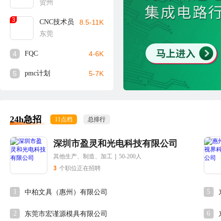
贺州
3
CNC技术员
8.5-11K
东莞
4
FQC
4-6K
5
pmc计划
5-7K
24h急招
11点档
总排行
深圳市盈灵和光电科技有限公司
其他生产、制造、加工
|
50-200人
3
个职位正在招聘
1
5
中柏文具（惠州）有限公司
2
6
东莞市宏谨源模具有限公司