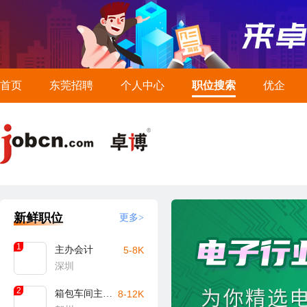
首页
东莞招聘
个人中心
职位搜索
优企
新鲜职位
更多>
1
主办会计
5-8K
深圳
2
箱包车间主任/主管（贺州）
8-12K