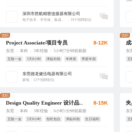
绩
深圳市胜航精密连接器有限公司
立即沟通
电子技术、半导体、集成电路
|
19个招聘职位
优职
优职
Project Associate/项目专员
8-12K
成
东莞
本科
3年经验
5小时7分钟前刷新
东
|
|
|
五险一金
5天8小时
津贴补助
年终奖
带薪年假
五
包吃
试
东莞德龙健伍电器有限公司
立即沟通
家电
|
12个招聘职位
优职
8-15K
夹
Design Quality Engineer 设计品质工程师
东莞
本科
3年经验
6小时1分钟前刷新
东
|
|
|
五险一金
5天8小时
包吃包住
津贴补助
生日福利
五
节日福利
免