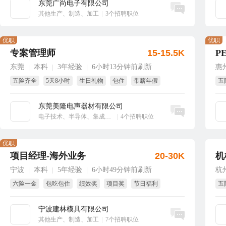
东莞广尚电子有限公司
立即沟通
其他生产、制造、加工
|
3个招聘职位
优职
优职
专案管理师
15-15.5K
P
东莞
本科
3年经验
6小时13分钟前刷新
惠
|
|
|
五险齐全
5天8小时
生日礼物
包住
带薪年假
五
免
东莞美隆电声器材有限公司
立即沟通
电子技术、半导体、集成电路
|
4个招聘职位
优职
项目经理-海外业务
20-30K
机
宁波
本科
5年经验
6小时49分钟前刷新
杭
|
|
|
六险一金
包吃包住
绩效奖
项目奖
节日福利
五
年终奖
年
宁波建林模具有限公司
立即沟通
其他生产、制造、加工
|
7个招聘职位