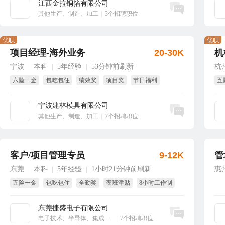
江西金拉铜箔有限公司
立即沟通
其他生产、制造、加工
|
3个招聘职位
优职
优职
项目经理-海外业务
20-30K
机
宁波
本科
5年经验
53分钟前刷新
杭
|
|
|
六险一金
包吃包住
绩效奖
项目奖
节日福利
五
年终奖
节
宁波建林模具有限公司
立即沟通
其他生产、制造、加工
|
7个招聘职位
客户/项目管理专员
9-12K
管
东莞
本科
5年经验
1小时21分钟前刷新
惠
|
|
|
五险一金
包吃包住
全勤奖
夜班津贴
8小时工作制
带薪年假
东莞捷盛电子有限公司
立即沟通
电子技术、半导体、集成电路
|
7个招聘职位