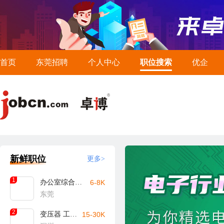
首页
东莞招聘
个人中心
职位搜索
优企
新鲜职位
更多>
1
办公室综合文员
6-8K
东莞
2
变压器 工艺工程师
15-30K