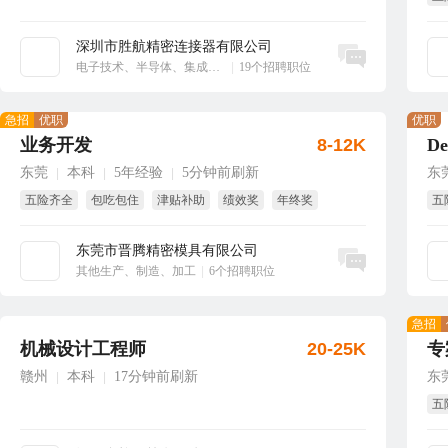
享
深圳市胜航精密连接器有限公司
立即沟通
电子技术、半导体、集成电路
|
19个招聘职位
急招
优职
优职
业务开发
8-12K
东莞
本科
5年经验
5分钟前刷新
东
|
|
|
五险齐全
包吃包住
津贴补助
绩效奖
年终奖
五
免费培训
年
东莞市晋腾精密模具有限公司
立即沟通
其他生产、制造、加工
|
6个招聘职位
急招
机械设计工程师
20-25K
专
赣州
本科
17分钟前刷新
东
|
|
五