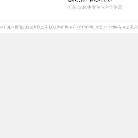
商务合作：
在线咨询>>
公益/政府/事业单位合作专属
©
广东卓博信息科技有限公司
版权所有
粤B2-20261708
粤ICP备09027564号
粤公网安备4