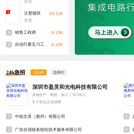
东莞
3
注塑领班
10-11K
东莞
4
销售工程师
8-13K
5
自动打磨见习工程师
6-10K
24h急招
23点档
总排行
深圳市盈灵和光电科技有限公司
其他生产、制造、加工
|
50-200人
3
个职位正在招聘
1
5
中柏文具（惠州）有限公司
2
6
广东自强链条链轮技术服务有限公司