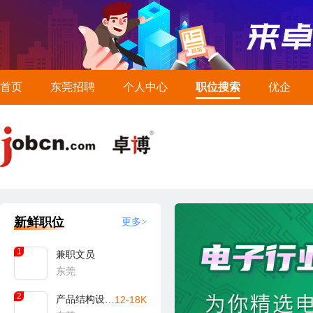
首页
东莞招聘
个人中心
职位搜索
优企
新鲜职位
更多>
1
兼职文员
东莞
2
产品结构设计工程师
12-18K