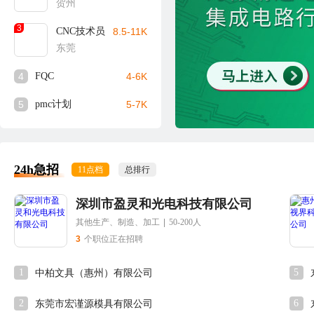
贺州
3
CNC技术员
8.5-11K
东莞
4
FQC
4-6K
5
pmc计划
5-7K
24h急招
11点档
总排行
深圳市盈灵和光电科技有限公司
其他生产、制造、加工
|
50-200人
3
个职位正在招聘
1
5
中柏文具（惠州）有限公司
2
6
东莞市宏谨源模具有限公司