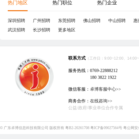
深圳市胜航精密连接器有限公司
立即沟通
电子技术、半导体、集成电路
|
19个招聘职位
优职
管培生
7-8K
机
惠州
本科
14分钟前刷新
赣
|
|
广东佳雅实业有限公司
立即沟通
多元化业务集团
|
11个招聘职位
优职
数字电源研发工程师
15-25K
实
东莞
本科
2年经验
46分钟前刷新
东
|
|
|
包吃包住
国家法定假
包