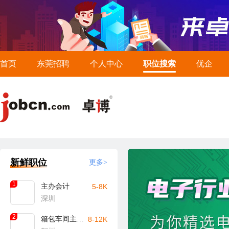
首页
东莞招聘
个人中心
职位搜索
优企
新鲜职位
更多>
1
主办会计
5-8K
深圳
2
箱包车间主任/主管（贺州）
8-12K