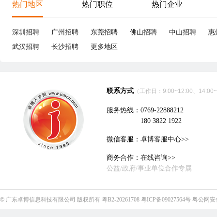
享
深圳市胜航精密连接器有限公司
立即沟通
电子技术、半导体、集成电路
|
19个招聘职位
优职
优职
Project Associate/项目专员
8-12K
成
东莞
本科
3年经验
4小时3分钟前刷新
东
|
|
|
五险一金
5天8小时
津贴补助
年终奖
带薪年假
五
包吃
年
东莞德龙健伍电器有限公司
立即沟通
家电
|
12个招聘职位
优职
8-15K
夹
Design Quality Engineer 设计品质工程师
东莞
本科
3年经验
4小时57分钟前刷新
东
|
|
|
五险一金
5天8小时
包吃包住
津贴补助
年终奖
五
生日福利
节