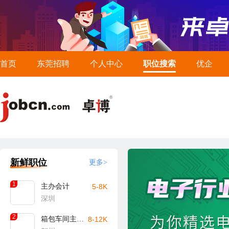
首页
东莞招聘
个人中心
职位搜索
优企
新鲜职位
更多>
1
主办会计
5-8K
深圳
2
箱包车间主任/主管（贺州）
8-12K