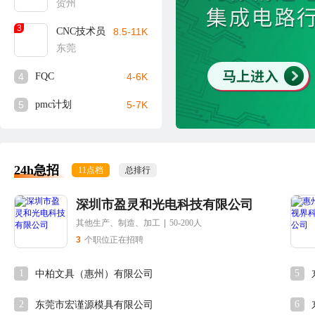
贺州
3
CNC技术员
8.5-11K
东莞
4
FQC
4-6K
5
pmc计划
5-7K
24h急招
11点档
总排行
深圳市盈灵和光电科技有限公司
其他生产、制造、加工
|
50-200人
3
个职位正在招聘
1
5
中柏文具（惠州）有限公司
2
6
东莞市宏谨源模具有限公司