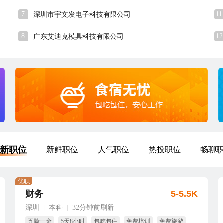
7
11
深圳市宇文发电子科技有限公司
8
12
广东艾迪克模具科技有限公司
新职位
新鲜职位
人气职位
热投职位
畅聊
优职
财务
5-5.5K
深圳
本科
32分钟前刷新
|
|
五险一金
5天8小时
包吃包住
免费培训
免费旅游