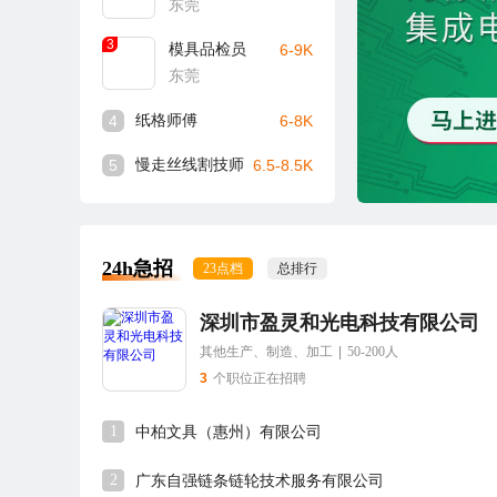
东莞
3
模具品检员
6-9K
东莞
4
纸格师傅
6-8K
5
慢走丝线割技师
6.5-8.5K
24h急招
23点档
总排行
深圳市盈灵和光电科技有限公司
其他生产、制造、加工
|
50-200人
3
个职位正在招聘
1
中柏文具（惠州）有限公司
2
广东自强链条链轮技术服务有限公司