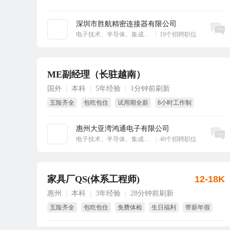
深圳市胜航精密连接器有限公司
立即沟通
电子技术、半导体、集成电路
|
19个招聘职位
ME副经理（长驻越南）
国外
本科
5年经验
1分钟前刷新
|
|
|
五险齐全
包吃包住
试用期全薪
8小时工作制
带薪年假
国家法定假
惠州大亚湾鸿通电子有限公司
立即沟通
电子技术、半导体、集成电路
|
40个招聘职位
家具厂QS(体系工程师)
12-18K
惠州
本科
3年经验
28分钟前刷新
|
|
|
五险齐全
包吃包住
免费体检
生日福利
带薪年假