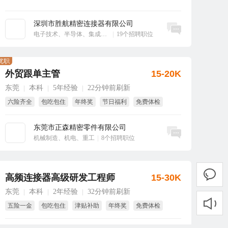
深圳市胜航精密连接器有限公司
立即沟通
电子技术、半导体、集成电路
|
19个招聘职位
优职
外贸跟单主管
15-20K
东莞
本科
5年经验
22分钟前刷新
|
|
|
六险齐全
包吃包住
年终奖
节日福利
免费体检
生日福利
东莞市正森精密零件有限公司
立即沟通
机械制造、机电、重工
|
8个招聘职位
高频连接器高级研发工程师
15-30K
东莞
本科
2年经验
32分钟前刷新
|
|
|
五险一金
包吃包住
津贴补助
年终奖
免费体检
免费培训