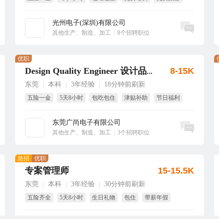
周四水果
光州电子(深圳)有限公司
立即沟通
其他生产、制造、加工
|
8个招聘职位
优职
8-15K
Design Quality Engineer 设计品质工程师
东莞
本科
3年经验
18分钟前刷新
|
|
|
五险一金
5天8小时
包吃包住
津贴补助
节日福利
生日福利
东莞广尚电子有限公司
立即沟通
其他生产、制造、加工
|
3个招聘职位
急招
优职
专案管理师
15-15.5K
东莞
本科
3年经验
30分钟前刷新
|
|
|
五险齐全
5天8小时
生日礼物
包住
带薪年假