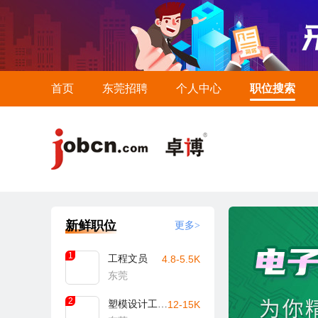
首页
东莞招聘
个人中心
职位搜索
新鲜职位
更多>
1
工程文员
4.8-5.5K
东莞
2
塑模设计工程师
12-15K