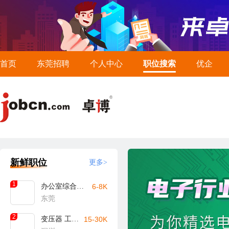
首页
东莞招聘
个人中心
职位搜索
优企
新鲜职位
更多>
1
办公室综合文员
6-8K
东莞
2
变压器 工艺工程师
15-30K