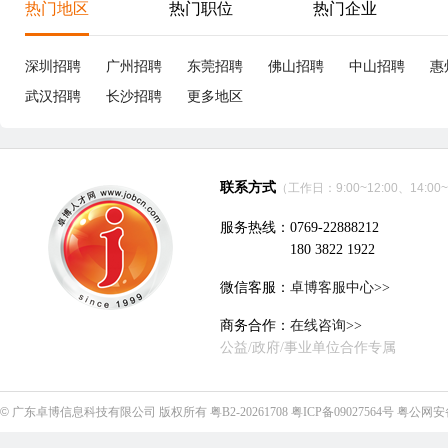
绩
深圳市胜航精密连接器有限公司
立即沟通
电子技术、半导体、集成电路
|
19个招聘职位
急招
优职
急招
Project Associate/项目专员
8-12K
成
东莞
本科
3年经验
6分钟前刷新
东
|
|
|
五险一金
5天8小时
津贴补助
年终奖
包吃
五
带薪年假
试
东莞德龙健伍电器有限公司
立即沟通
家电
|
12个招聘职位
急招
优职
急招
专案管理师
15-15.5K
业
东莞
本科
3年经验
18分钟前刷新
东
|
|
|
五险齐全
5天8小时
生日礼物
包住
带薪年假
五
节