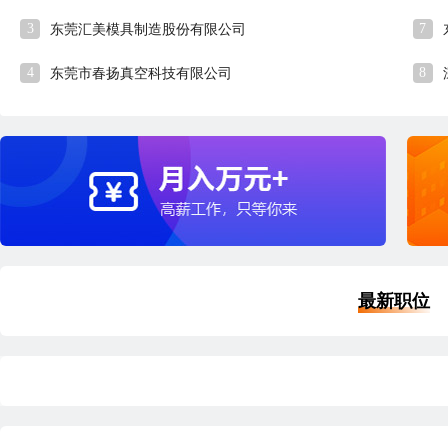
3
7
东莞汇美模具制造股份有限公司
4
8
东莞市春扬真空科技有限公司
最新职位
优职
优职
品质经理
外
深圳
本科
5年经验
14分钟前刷新
深
|
|
|
五