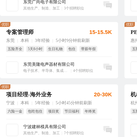
东莞广尚电子有限公司
立即沟通
其他生产、制造、加工
|
3个招聘职位
优职
优职
专案管理师
15-15.5K
P
东莞
本科
3年经验
5小时9分钟前刷新
惠
|
|
|
五险齐全
5天8小时
生日礼物
包住
带薪年假
五
免
东莞美隆电声器材有限公司
立即沟通
电子技术、半导体、集成电路
|
4个招聘职位
优职
项目经理-海外业务
20-30K
机
宁波
本科
5年经验
5小时45分钟前刷新
杭
|
|
|
六险一金
包吃包住
项目奖
节日福利
年终奖
五
绩效奖
节
宁波建林模具有限公司
立即沟通
其他生产、制造、加工
|
7个招聘职位