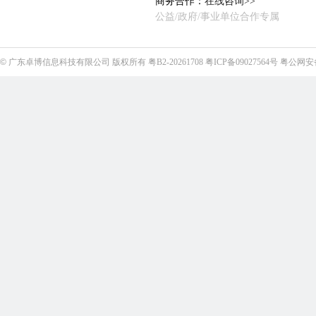
商务合作：
在线咨询>>
公益/政府/事业单位合作专属
©
广东卓博信息科技有限公司
版权所有
粤B2-20261708
粤ICP备09027564号
粤公网安备4