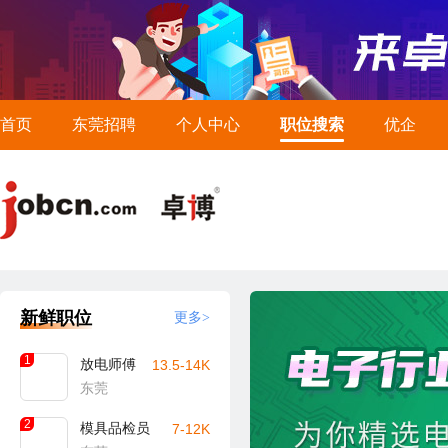
首页
东莞招聘
个人中心
职位搜索
优企
新鲜职位
更多>
1
放电师傅
13.5-14K
东莞
2
模具品检员
7-12K