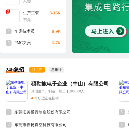
东莞
3
生产主管
8-15K
东莞
4
车床技术员
6-9K
5
PMC文员
6-7K
24h急招
11点档
总排行
硕勒施电子企业（中山）有限公司
其他生产、制造、加工
|
200-500人
4
个职位正在招聘
1
5
东莞汇美模具制造股份有限公司
2
6
东莞市春扬真空科技有限公司