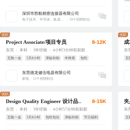
绩
深圳市胜航精密连接器有限公司
立即沟通
电子技术、半导体、集成电路
|
19个招聘职位
优职
优职
Project Associate/项目专员
8-12K
成
东莞
本科
3年经验
4小时3分钟前刷新
东
|
|
|
五险一金
5天8小时
津贴补助
年终奖
包吃
五
国家法定假
试
东莞德龙健伍电器有限公司
立即沟通
家电
|
12个招聘职位
优职
8-15K
夹
Design Quality Engineer 设计品质工程师
东莞
本科
3年经验
4小时57分钟前刷新
东
|
|
|
五险一金
5天8小时
包吃包住
津贴补助
节日福利
五
年终奖
年