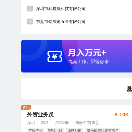
3
深圳市和鑫晟科技有限公司
4
东莞市铭晟隆五金有限公司
最
优职
外贸业务员
8-10K
深圳
本科
2年经验
26分钟前刷新
|
|
|
五险齐全
5天8小时
津贴补助
享受国家法定节假日