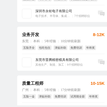
大小周
绩效奖
深圳市永钜电子有限公司
立即沟通
电子技术、半导体、集成电路
|
7个招聘职位
业务开发
8-12K
东莞
本科
5年经验
10分钟前刷新
|
|
|
五险齐全
包吃包住
津贴补助
免费培训
年终奖
节日福利
东莞市晋腾精密模具有限公司
立即沟通
其他生产、制造、加工
|
6个招聘职位
质量工程师
10-15K
广州
本科
5年经验
17分钟前刷新
|
|
|
五险一金
津贴补助
免费培训
试用期全薪
年终奖
绩效奖