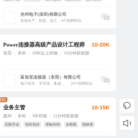
周四水果
光州电子(深圳)有限公司
立即沟通
其他生产、制造、加工
|
8个招聘职位
Power连接器高级产品设计工程师
10-20K
东莞
本科
10年以上经验
10分钟前刷新
|
|
|
富加宜连接器（东莞）有限公司
立即沟通
电子技术、半导体、集成电路
|
29个招聘职位
优职
业务主管
10-15K
惠州
本科
3年经验
21分钟前刷新
|
|
|
五险齐全
包吃包住
津贴补助
全勤奖
绩效奖
年终奖