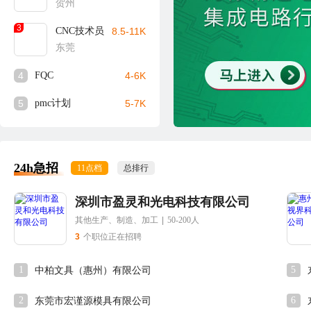
贺州
3
CNC技术员
8.5-11K
东莞
4
FQC
4-6K
5
pmc计划
5-7K
24h急招
11点档
总排行
深圳市盈灵和光电科技有限公司
其他生产、制造、加工
|
50-200人
3
个职位正在招聘
1
5
中柏文具（惠州）有限公司
2
6
东莞市宏谨源模具有限公司