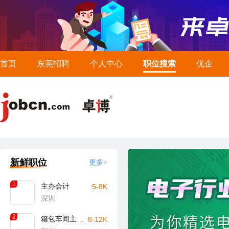
首页
东莞招聘
个人中心
职位搜索
优企
新鲜职位
更多>
1
主办会计
5-8K
深圳
2
箱包车间主任/主管（贺州）
8-12K