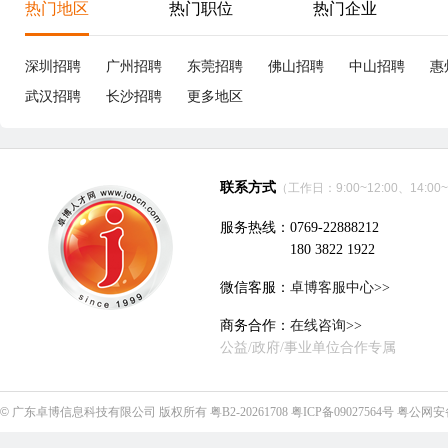
大
深圳市胜航精密连接器有限公司
立即沟通
电子技术、半导体、集成电路
|
19个招聘职位
优职
优职
Project Associate/项目专员
8-12K
成
东莞
本科
3年经验
4小时49分钟前刷新
东
|
|
|
五险一金
5天8小时
津贴补助
年终奖
带薪年假
五
国家法定假
年
东莞德龙健伍电器有限公司
立即沟通
家电
|
12个招聘职位
优职
8-15K
夹
Design Quality Engineer 设计品质工程师
东莞
本科
3年经验
5小时43分钟前刷新
东
|
|
|
五险一金
5天8小时
包吃包住
津贴补助
节日福利
五
生日福利
生