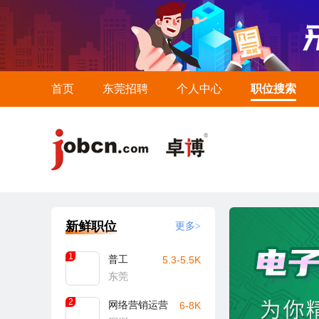
首页
东莞招聘
个人中心
职位搜索
新鲜职位
更多>
1
普工
5.3-5.5K
东莞
2
网络营销运营
6-8K