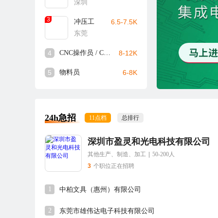
深圳
3
冲压工
6.5-7.5K
东莞
4
CNC操作员 / CNC师傅
8-12K
5
物料员
6-8K
24h急招
11点档
总排行
深圳市盈灵和光电科技有限公司
其他生产、制造、加工
|
50-200人
3
个职位正在招聘
1
中柏文具（惠州）有限公司
2
东莞市雄伟达电子科技有限公司