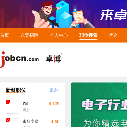
首页
东莞招聘
个人中心
职位搜索
优企
新鲜职位
更多>
1
PM
8-12K
惠州
2
市场专员
4-6K