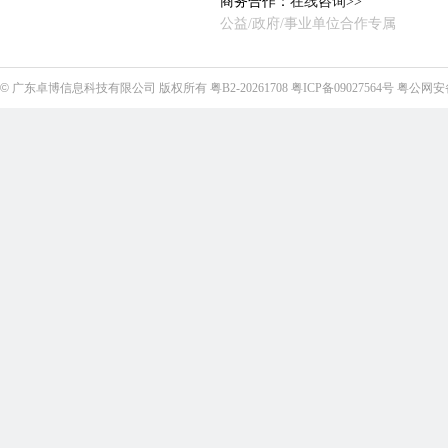
商务合作：
在线咨询>>
公益/政府/事业单位合作专属
©
广东卓博信息科技有限公司
版权所有
粤B2-20261708
粤ICP备09027564号
粤公网安备4