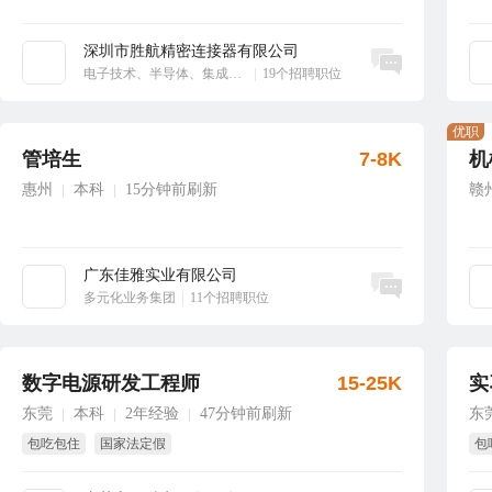
深圳市胜航精密连接器有限公司
立即沟通
电子技术、半导体、集成电路
|
19个招聘职位
优职
管培生
7-8K
机
惠州
本科
15分钟前刷新
赣
|
|
广东佳雅实业有限公司
立即沟通
多元化业务集团
|
11个招聘职位
数字电源研发工程师
15-25K
实
东莞
本科
2年经验
47分钟前刷新
东
|
|
|
包吃包住
国家法定假
包