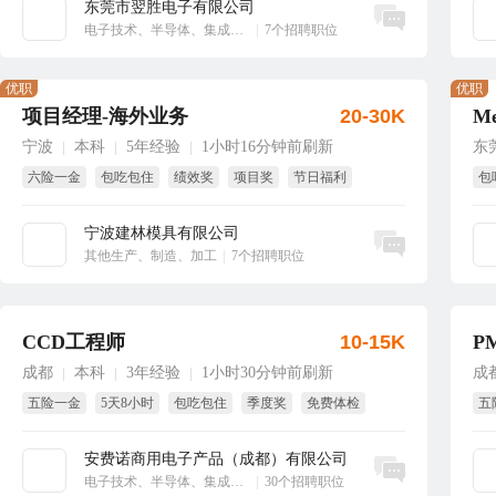
东莞市翌胜电子有限公司
立即沟通
电子技术、半导体、集成电路
|
7个招聘职位
优职
优职
项目经理-海外业务
20-30K
宁波
本科
5年经验
1小时16分钟前刷新
东
|
|
|
六险一金
包吃包住
绩效奖
项目奖
节日福利
包
年终奖
带
宁波建林模具有限公司
立即沟通
其他生产、制造、加工
|
7个招聘职位
CCD工程师
10-15K
P
成都
本科
3年经验
1小时30分钟前刷新
成
|
|
|
五险一金
5天8小时
包吃包住
季度奖
免费体检
五
全勤奖
免
安费诺商用电子产品（成都）有限公司
立即沟通
电子技术、半导体、集成电路
|
30个招聘职位