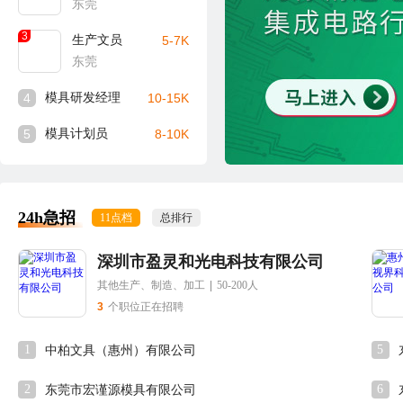
东莞
3
生产文员
5-7K
东莞
4
模具研发经理
10-15K
5
模具计划员
8-10K
24h急招
11点档
总排行
深圳市盈灵和光电科技有限公司
其他生产、制造、加工
|
50-200人
3
个职位正在招聘
1
5
中柏文具（惠州）有限公司
2
6
东莞市宏谨源模具有限公司