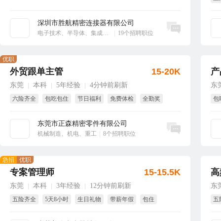
免
深圳市胜航精密连接器有限公司
立即沟通
电子技术、半导体、集成电路
|
19个招聘职位
优职
外贸跟单主管
15-20K
产
东莞
本科
5年经验
4分钟前刷新
东
|
|
|
六险齐全
包吃包住
节日福利
免费体检
全勤奖
包
绩效奖
东莞市正森精密零件有限公司
立即沟通
机械制造、机电、重工
|
8个招聘职位
急招
优职
专案管理师
15-15.5K
高
东莞
本科
3年经验
12分钟前刷新
东
|
|
|
五险齐全
5天8小时
生日礼物
带薪年假
包住
五
绩