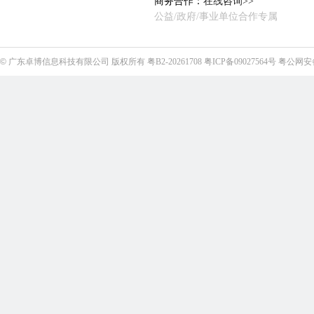
商务合作：
在线咨询>>
公益/政府/事业单位合作专属
©
广东卓博信息科技有限公司
版权所有
粤B2-20261708
粤ICP备09027564号
粤公网安备4