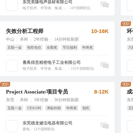
东莞美隆电声器材有限公司
立即沟通
电子技术、半导体、集成电路
|
4个招聘职位
优职
失效分析工程师
10-16K
环
中山
本科
2年经验
14分钟前刷新
东
|
|
|
五险一金
包吃包住
全勤奖
节日福利
年终奖
六
生日福利
年
番禺得意精密电子工业有限公司
立即沟通
电子技术、半导体、集成电路
|
153个招聘职位
优职
优职
Project Associate/项目专员
8-12K
成
东莞
本科
3年经验
36分钟前刷新
东
|
|
|
五险一金
5天8小时
津贴补助
年终奖
包吃
五
国家法定假
试
东莞德龙健伍电器有限公司
立即沟通
家电
|
12个招聘职位