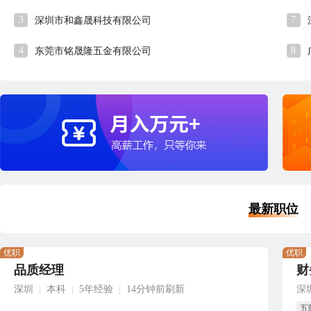
3
7
深圳市和鑫晟科技有限公司
4
8
东莞市铭晟隆五金有限公司
最新职位
优职
优职
品质经理
财
深圳
本科
5年经验
14分钟前刷新
深
|
|
|
五