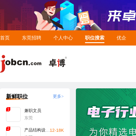
首页
东莞招聘
个人中心
职位搜索
优企
新鲜职位
更多>
1
兼职文员
东莞
2
产品结构设计工程师
12-18K