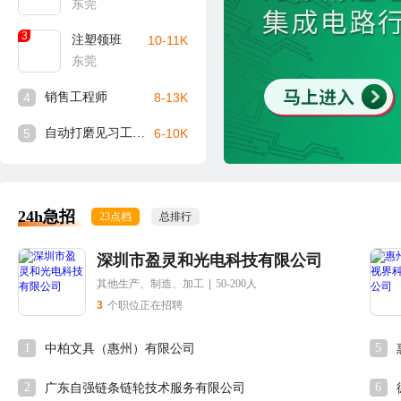
东莞
3
注塑领班
10-11K
东莞
4
销售工程师
8-13K
5
自动打磨见习工程师
6-10K
24h急招
23点档
总排行
深圳市盈灵和光电科技有限公司
其他生产、制造、加工
|
50-200人
3
个职位正在招聘
1
5
中柏文具（惠州）有限公司
2
6
广东自强链条链轮技术服务有限公司