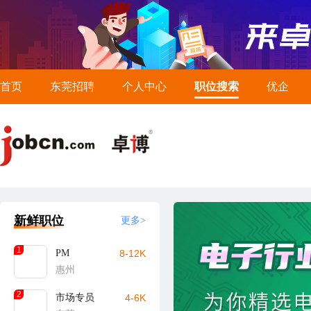
首页
东莞招聘
个人中心
职位搜索
优企
新鲜职位
更多>
1
PM
8-12K
惠州
2
市场专员
4-6K