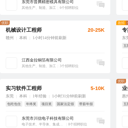
东莞市晋腾精密模具有限公司
立即沟通
其他生产、制造、加工
|
6个招聘职位
优职
急招
机械设计工程师
20-25K
专
赣州
本科
1小时14分钟前刷新
东
|
|
五
江西金拉铜箔有限公司
立即沟通
其他生产、制造、加工
|
3个招聘职位
优职
实习软件工程师
5-10K
业
东莞
本科
1年经验
1小时31分钟前刷新
惠
|
|
|
包吃包住
年终奖
项目奖
国家法定假
带薪年假
五
全
东莞市川信电子科技有限公司
立即沟通
电子技术、半导体、集成电路
|
8个招聘职位