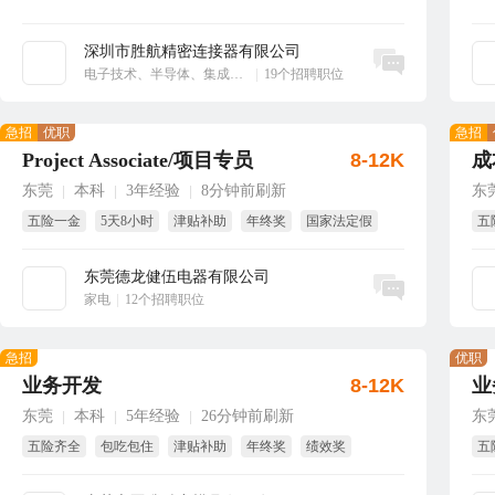
深圳市胜航精密连接器有限公司
立即沟通
电子技术、半导体、集成电路
|
19个招聘职位
急招
优职
急招
Project Associate/项目专员
8-12K
成
东莞
本科
3年经验
8分钟前刷新
东
|
|
|
五险一金
5天8小时
津贴补助
年终奖
国家法定假
五
包吃
免
东莞德龙健伍电器有限公司
立即沟通
家电
|
12个招聘职位
急招
优职
业务开发
8-12K
业
东莞
本科
5年经验
26分钟前刷新
东
|
|
|
五险齐全
包吃包住
津贴补助
年终奖
绩效奖
五
全勤奖