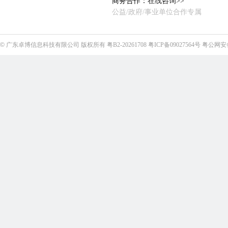
商务合作：
在线咨询>>
公益/政府/事业单位合作专属
©
广东卓博信息科技有限公司
版权所有
粤B2-20261708
粤ICP备09027564号
粤公网安备4