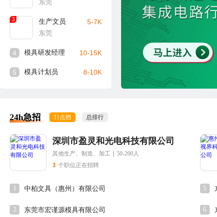
东莞
3
生产文员
5-7K
东莞
4
模具研发经理
10-15K
5
模具计划员
8-10K
24h急招
11点档
总排行
深圳市盈灵和光电科技有限公司
其他生产、制造、加工
|
50-200人
3
个职位正在招聘
1
5
中柏文具（惠州）有限公司
2
6
东莞市宏谨源模具有限公司