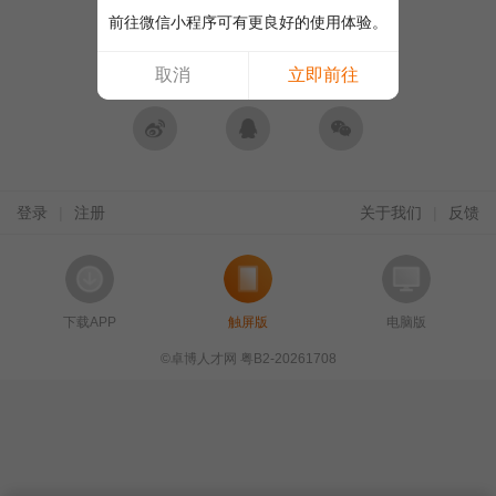
前往微信小程序可有更良好的使用体验。
合作网站账号登录
取消
立即前往
微博登录
QQ登录
微信登录
登录
|
注册
关于我们
|
反馈
下载APP
触屏版
电脑版
©卓博人才网 粤B2-20261708