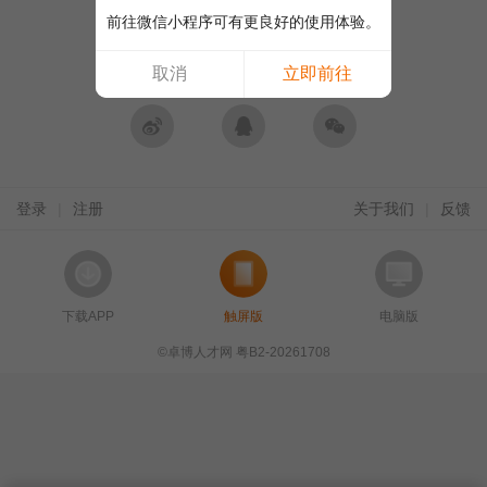
前往微信小程序可有更良好的使用体验。
合作网站账号登录
取消
立即前往
微博登录
QQ登录
微信登录
登录
|
注册
关于我们
|
反馈
下载APP
触屏版
电脑版
©卓博人才网 粤B2-20261708