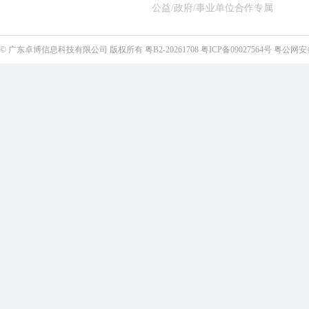
公益/政府/事业单位合作专属
©
广东卓博信息科技有限公司
版权所有
粤B2-20261708
粤ICP备09027564号
粤公网安备4