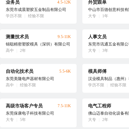
业务员
外贸跟单
4.5-12K
东莞市成晨塑胶五金制品有限公司
中山市百德创意科技有
学历不限
|
经验不限
大专
|
1年
测量技术员
人事文员
9.5-11K
锦聪精密塑胶模具（深圳）有限公司
东莞市讯通五金有限公
高中
|
2年
大专
|
3年
自动化技术员
模具师傅
5.5-6K
东莞美隆电声器材有限公司
汉业模具制品（惠州）
高中
|
经验不限
学历不限
|
经验不限
高级市场客户专员
电气工程师
7.5-11K
东莞保康电子科技有限公司
佛山迈泰自动化设备有
大专
|
5年
大专
|
2年