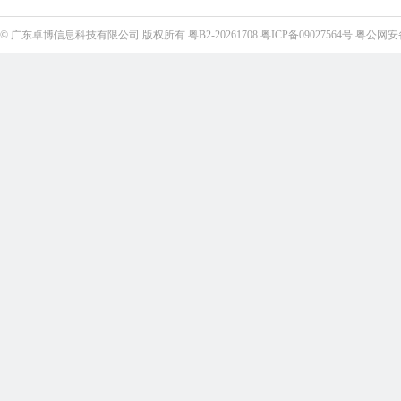
©
广东卓博信息科技有限公司
版权所有
粤B2-20261708
粤ICP备09027564号
粤公网安备4