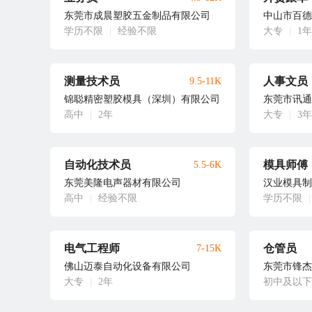
东莞市成晨塑胶五金制品有限公司
中山市百德
学历不限
|
经验不限
大专
|
1年
测量技术员
人事文员
9.5-11K
锦聪精密塑胶模具（深圳）有限公司
东莞市讯通
高中
|
2年
大专
|
3年
自动化技术员
模具师傅
5.5-6K
东莞美隆电声器材有限公司
汉业模具制
高中
|
经验不限
学历不限
|
电气工程师
仓管员
7-15K
佛山迈泰自动化设备有限公司
东莞市锋杰
大专
|
2年
初中及以下