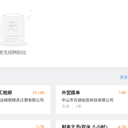
暂无招聘职位
更多
工程师
外贸跟单
10-14K
7-8K
达精密模具注塑有限公司
中山市百德创意科技有限公司
大专
|
1年
财务文员(双休 八小时）
5-7K
4-5K