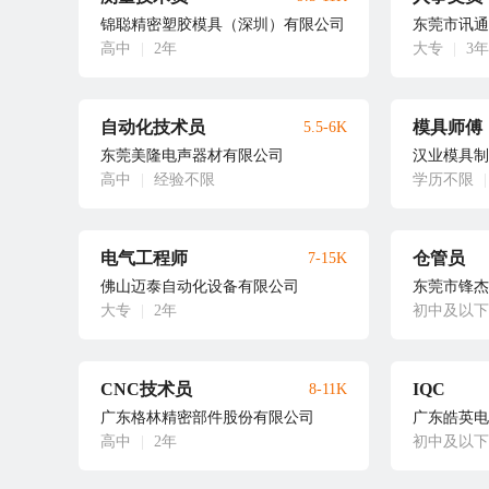
锦聪精密塑胶模具（深圳）有限公司
东莞市讯通
高中
|
2年
大专
|
3年
自动化技术员
模具师傅
5.5-6K
东莞美隆电声器材有限公司
汉业模具制
高中
|
经验不限
学历不限
|
电气工程师
仓管员
7-15K
佛山迈泰自动化设备有限公司
东莞市锋杰
大专
|
2年
初中及以下
CNC技术员
IQC
8-11K
广东格林精密部件股份有限公司
广东皓英电
高中
|
2年
初中及以下