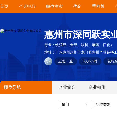
首页
个人中心
职位搜索
优企
手机版
惠州市深同跃实
行业：
快消品（食品、饮料、烟酒、日化）
地址：
广东惠州惠州市龙门县惠州产业转移工
五险一金
5天8小时
包吃
职位导航
企业简介
企业相册
部门
职位类别