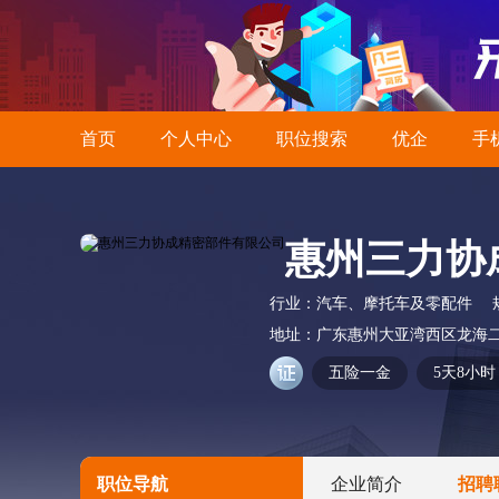
首页
个人中心
职位搜索
优企
手
惠州三力协
行业：
汽车、摩托车及零配件
地址：
广东惠州大亚湾西区龙海二
五险一金
5天8小时
职位导航
企业简介
招聘