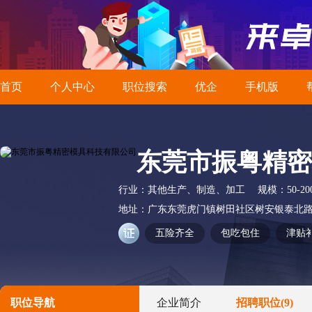
首页
个人中心
职位搜索
优企
手机版
东莞市振粤精密
行业：
其他生产、制造、加工
规模：
50-2
地址：
广东东莞虎门镇树田社区树安银泰北路
五险齐全
包吃包住
津贴
职位导航
企业简介
招聘职位
(9)