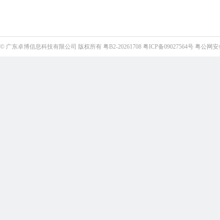
©
广东卓博信息科技有限公司
版权所有
粤B2-20261708
粤ICP备09027564号
粤公网安备4