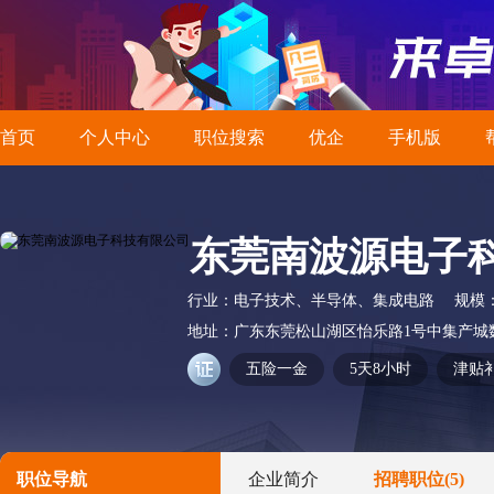
首页
个人中心
职位搜索
优企
手机版
东莞南波源电子
行业：
电子技术、半导体、集成电路
规模
地址：
广东东莞松山湖区怡乐路1号中集产城数
五险一金
5天8小时
津贴
职位导航
企业简介
招聘职位
(5)