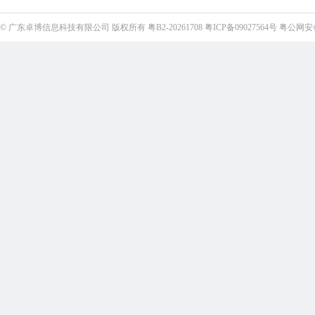
©
广东卓博信息科技有限公司
版权所有
粤B2-20261708
粤ICP备09027564号
粤公网安备4