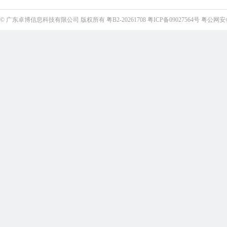
©
广东卓博信息科技有限公司
版权所有
粤B2-20261708
粤ICP备09027564号
粤公网安备4