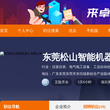
首页
个人中心
职位搜索
优企
手机版
东莞松山智能机
行业：
仪器仪表、电气电工设备、工业自动
地址：
广东东莞东莞市东坑镇新硅谷产业园4
五险齐全
5天8小时
项目
职位导航
企业简介
招聘职位
(10)