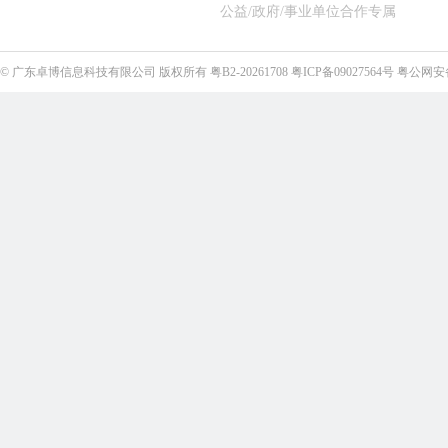
公益/政府/事业单位合作专属
©
广东卓博信息科技有限公司
版权所有
粤B2-20261708
粤ICP备09027564号
粤公网安备4