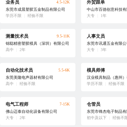
业务员
外贸跟单
4.5-12K
东莞市成晨塑胶五金制品有限公司
中山市百德创意科技有
学历不限
|
经验不限
大专
|
1年
测量技术员
人事文员
9.5-11K
锦聪精密塑胶模具（深圳）有限公司
东莞市讯通五金有限公
高中
|
2年
大专
|
3年
自动化技术员
模具师傅
5.5-6K
东莞美隆电声器材有限公司
汉业模具制品（惠州）
高中
|
经验不限
学历不限
|
经验不限
电气工程师
仓管员
7-15K
佛山迈泰自动化设备有限公司
东莞市锋杰电子制品有
大专
|
2年
初中及以下
|
经验不