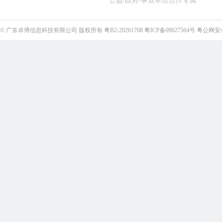
公益/政府/事业单位合作专属
©
广东卓博信息科技有限公司
版权所有
粤B2-20261708
粤ICP备09027564号
粤公网安备4