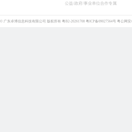
公益/政府/事业单位合作专属
©
广东卓博信息科技有限公司
版权所有
粤B2-20261708
粤ICP备09027564号
粤公网安备4