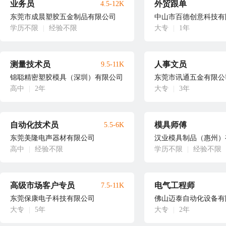
业务员
外贸跟单
4.5-12K
东莞市成晨塑胶五金制品有限公司
中山市百德创意科技有
学历不限
|
经验不限
大专
|
1年
测量技术员
人事文员
9.5-11K
锦聪精密塑胶模具（深圳）有限公司
东莞市讯通五金有限公
高中
|
2年
大专
|
3年
自动化技术员
模具师傅
5.5-6K
东莞美隆电声器材有限公司
汉业模具制品（惠州）
高中
|
经验不限
学历不限
|
经验不限
高级市场客户专员
电气工程师
7.5-11K
东莞保康电子科技有限公司
佛山迈泰自动化设备有
大专
|
5年
大专
|
2年