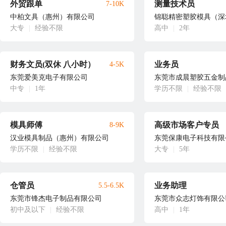
外贸跟单
测量技术员
7-10K
中柏文具（惠州）有限公司
锦聪精密塑胶模具（深
大专
|
经验不限
高中
|
2年
财务文员(双休 八小时）
业务员
4-5K
东莞爱美克电子有限公司
东莞市成晨塑胶五金制
中专
|
1年
学历不限
|
经验不限
模具师傅
高级市场客户专员
8-9K
汉业模具制品（惠州）有限公司
东莞保康电子科技有限
学历不限
|
经验不限
大专
|
5年
仓管员
业务助理
5.5-6.5K
东莞市锋杰电子制品有限公司
东莞市众志灯饰有限公
初中及以下
|
经验不限
高中
|
1年