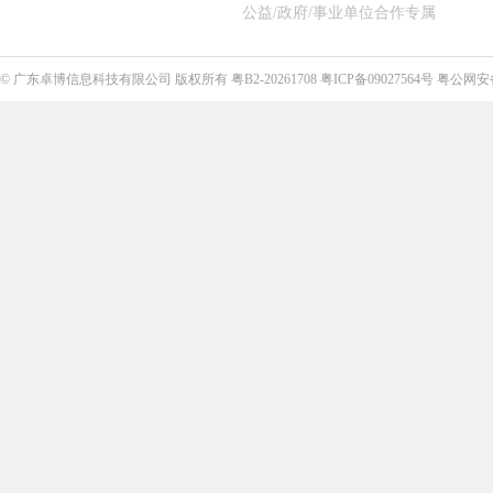
公益/政府/事业单位合作专属
©
广东卓博信息科技有限公司
版权所有
粤B2-20261708
粤ICP备09027564号
粤公网安备4