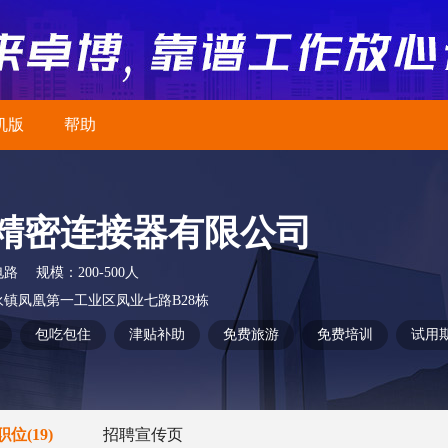
机版
帮助
精密连接器有限公司
电路
规模：
200-500人
镇凤凰第一工业区凤业七路B28栋
包吃包住
津贴补助
免费旅游
免费培训
试用
职位
(19)
招聘宣传页