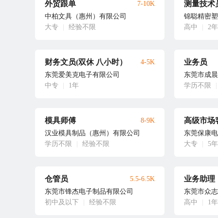
外贸跟单
测量技术
7-10K
中柏文具（惠州）有限公司
锦聪精密塑
大专
|
经验不限
高中
|
2年
财务文员(双休 八小时）
业务员
4-5K
东莞爱美克电子有限公司
东莞市成晨
中专
|
1年
学历不限
|
模具师傅
高级市场
8-9K
汉业模具制品（惠州）有限公司
东莞保康电
学历不限
|
经验不限
大专
|
5年
仓管员
业务助理
5.5-6.5K
东莞市锋杰电子制品有限公司
东莞市众志
初中及以下
|
经验不限
高中
|
1年