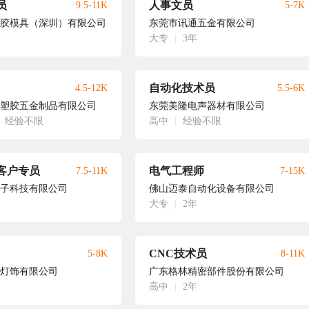
员
人事文员
9.5-11K
5-7K
胶模具（深圳）有限公司
东莞市讯通五金有限公司
大专
|
3年
自动化技术员
4.5-12K
5.5-6K
塑胶五金制品有限公司
东莞美隆电声器材有限公司
经验不限
高中
|
经验不限
客户专员
电气工程师
7.5-11K
7-15K
子科技有限公司
佛山迈泰自动化设备有限公司
大专
|
2年
CNC技术员
5-8K
8-11K
灯饰有限公司
广东格林精密部件股份有限公司
高中
|
2年