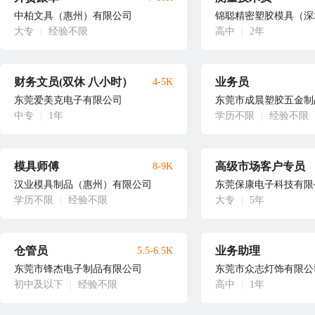
中柏文具（惠州）有限公司
锦聪精密塑胶模具（深
大专
|
经验不限
高中
|
2年
财务文员(双休 八小时）
业务员
4-5K
东莞爱美克电子有限公司
东莞市成晨塑胶五金制
中专
|
1年
学历不限
|
经验不限
模具师傅
高级市场客户专员
8-9K
汉业模具制品（惠州）有限公司
东莞保康电子科技有限
学历不限
|
经验不限
大专
|
5年
仓管员
业务助理
5.5-6.5K
东莞市锋杰电子制品有限公司
东莞市众志灯饰有限公
初中及以下
|
经验不限
高中
|
1年