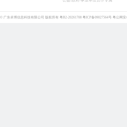
公益/政府/事业单位合作专属
©
广东卓博信息科技有限公司
版权所有
粤B2-20261708
粤ICP备09027564号
粤公网安备4